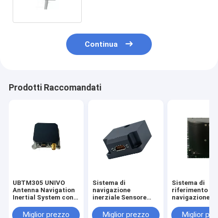
ricercatore nord
Continua
Prodotti Raccomandati
UBTM305 UNIVO
Sistema di
Sistema di
Antenna Navigation
navigazione
riferimento di
Inertial System con
inerziale Sensore
navigazione e
sensori di fibra
giroscopio in fibra
attitudine UB
ottica e Gyro FOG
ottica
con sensore
Miglior prezzo
Miglior prezzo
Miglior pr