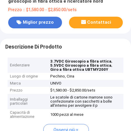
giroscopio in fibra ottica e ricercatore nord
Prezzo：$1,580.00 - $2,850.00/sets
Miglior prezzo
Contattaci
Descrizione Di Prodotto
,
3.7VDC Giroscopio a fibra ottica
Evidenziare
,
5.5VDC Giroscopio a fibra ottica
Giro a fibra ottica UBTMY200Y
Luogo di origine
Pechino, Cina
Marca
UNIVO
Prezzo
$1,580.00 - $2,850.00/sets
Le scatole di cartone marrone sono
Imballaggi
confezionate con sacchetti a bolle
particolari
all'interno per avvolgere il p
Capacità di
1000 pezzi al mese
alimentazione
Osservi più