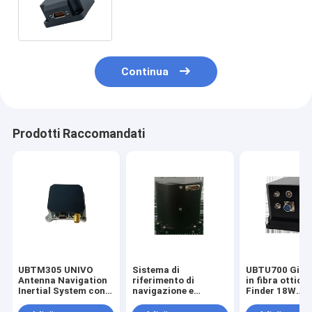
ottica Atteggiamento stabile
Giro FOG
Continua
Prodotti Raccomandati
UBTM305 UNIVO
Sistema di
UBTU700 Giro
Antenna Navigation
riferimento di
in fibra ottica
Inertial System con
navigazione e
Finder 18W
sensori di fibra
attitudine UBTU500
Voltaggio di i
ottica e Gyro FOG
con sensore
e precisione di