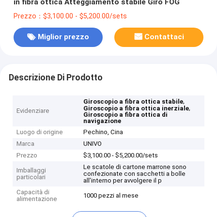
in fibra ottica Atteggiamento stabile Giro FOG
Prezzo：$3,100.00 - $5,200.00/sets
Miglior prezzo
Contattaci
Descrizione Di Prodotto
,
Giroscopio a fibra ottica stabile
,
Giroscopio a fibra ottica inerziale
Evidenziare
Giroscopio a fibra ottica di
navigazione
Luogo di origine
Pechino, Cina
Marca
UNIVO
Prezzo
$3,100.00 - $5,200.00/sets
Le scatole di cartone marrone sono
Imballaggi
confezionate con sacchetti a bolle
particolari
all'interno per avvolgere il p
Capacità di
1000 pezzi al mese
alimentazione