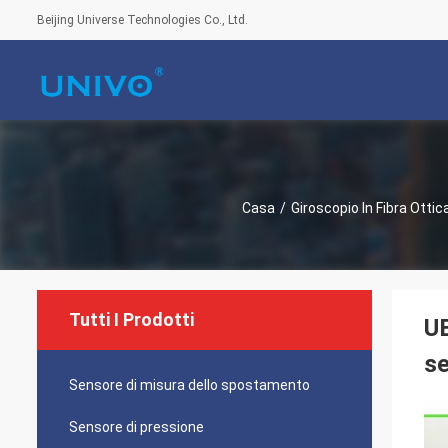
Beijing Universe Technologies Co., Ltd.
Casa
/
Giroscopio In Fibra Ottic
Tutti I Prodotti
UB
se
Sensore di misura dello spostamento
Sensore di pressione