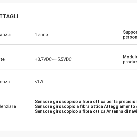
TTAGLI
Suppo
anzia
1 anno
person
Modulo
te
+3,7VDC~+5,5VDC
produz
enza
≤1W
Sensore giroscopico a fibra ottica per la precisio
denziare
Sensore giroscopio a fibra ottica Atteggiamento 
Sensore giroscopico a fibra ottica Antenna di na