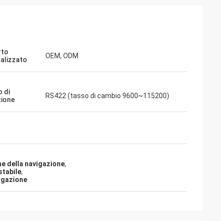
rto
OEM, ODM
alizzato
 di
RS422 (tasso di cambio 9600~115200)
ione
ne della navigazione
,
stabile
,
vigazione