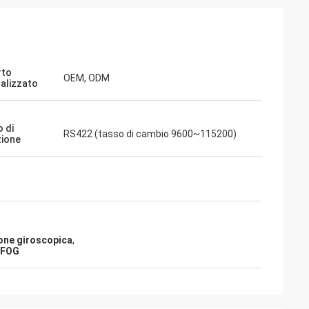
rto
OEM, ODM
alizzato
 di
RS422 (tasso di cambio 9600~115200)
ione
ione giroscopica
,
e FOG