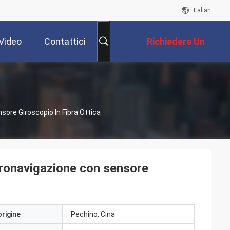
Italian
Video
Contattici
Richiedere Un
Preventivo
re Giroscopio In Fibra Ottica
onavigazione con sensore
origine
Pechino, Cina