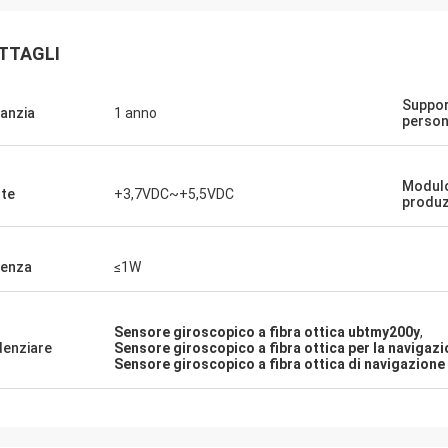
TTAGLI
Suppo
anzia
1 anno
person
Modulo
te
+3,7VDC~+5,5VDC
produz
enza
≤1W
Sensore giroscopico a fibra ottica ubtmy200y
,
denziare
Sensore giroscopico a fibra ottica per la navigaz
Sensore giroscopico a fibra ottica di navigazion