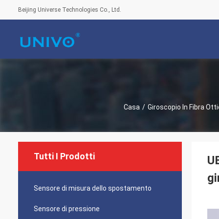
Beijing Universe Technologies Co., Ltd.
Casa
/
Giroscopio In Fibra Ott
Tutti I Prodotti
U
gi
Sensore di misura dello spostamento
Sensore di pressione