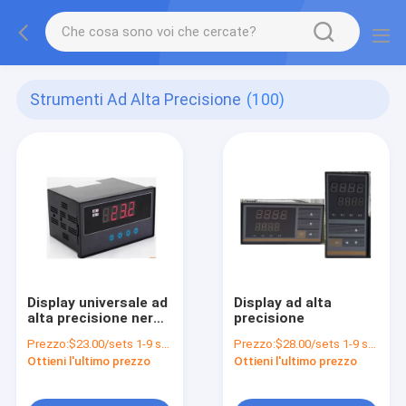
Strumenti Ad Alta Precisione
(100)
Display universale ad
Display ad alta
alta precisione nero
precisione
UNIVO UBH6Y con
Prezzo:
$23.00/sets 1-9 sets
Prezzo:
$28.00/sets 1-9 sets
impostazione
Ottieni l'ultimo prezzo
Ottieni l'ultimo prezzo
flessibile del segnale
di ingresso