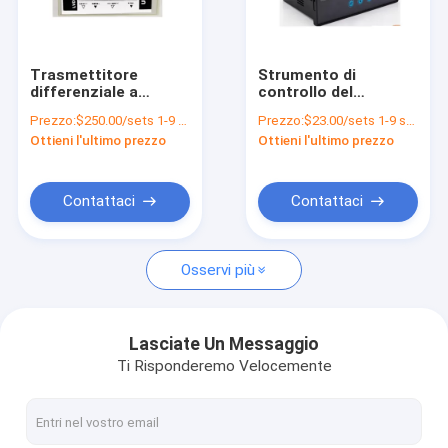
Chi siamo
Fatory Tour
Trasmettitore
Strumento di
differenziale a
controllo del
Controllo di qualità
sensore a mezzo
termometro con
Prezzo:
$250.00/sets 1-9 sets
Prezzo:
$23.00/sets 1-9 sets
ponte con sensore di
elevata precisione e
Ottieni l'ultimo prezzo
Ottieni l'ultimo prezzo
spostamento UNIVO
impostazione
Contattaci
UME1000
flessibile del segnale
di ingresso
Richiedere un preventivo
Contattaci
Contattaci
Osservi più
Sensore di misura dello spostamento
Sensore di pressione
Lasciate Un Messaggio
Ti Risponderemo Velocemente
sensore di umidità e di temperatura
Giroscopio in fibra ottica