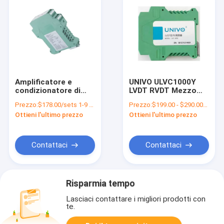
Amplificatore e
UNIVO ULVC1000Y
condizionatore di
LVDT RVDT Mezzo
segnale UNIVO
ponte differenziale
Prezzo:
$178.00/sets 1-9 sets
Prezzo:
$199.00 - $290.00/sets
UBTM300Y di grado
trasmettitore di
Ottieni l'ultimo prezzo
Ottieni l'ultimo prezzo
industriale per
segnale di
sensori di pesatura
conversione del
sensore di
spostamento del
Contattaci
Contattaci
binario
condizionatore del
segnale
Risparmia tempo
Lasciaci contattare i migliori prodotti con
te.