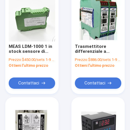
MEAS LDM-1000 1 in
Trasmettitore
stock sensore di
differenziale a
spostamento
mezzo ponte per
Prezzo:
$450.00/sets 1-9 sets
Prezzo:
$886.00/sets 1-9 sets
condizionatore del
sensore di
Ottieni l'ultimo prezzo
Ottieni l'ultimo prezzo
segnale display a LED
spostamento
può essere utilizzato
LVC4000 q UNIVO
con LVDT RVDT 4/5/6
collegamento a fili
Contattaci
Contattaci
Casa
Prodotti
Video