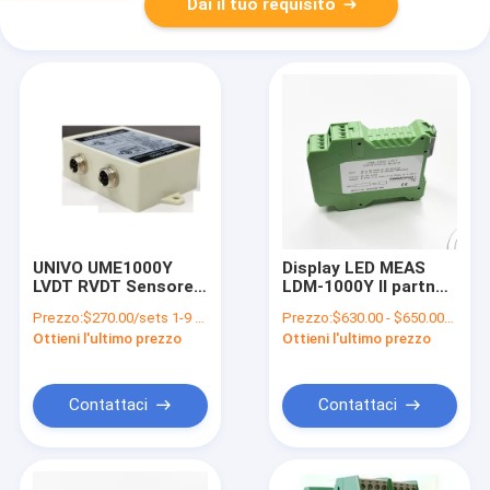
Dai il tuo requisito
UNIVO UME1000Y
Display LED MEAS
LVDT RVDT Sensore a
LDM-1000Y Il partner
mezzo ponte
perfetto per la
Prezzo:
$270.00/sets 1-9 sets
Prezzo:
$630.00 - $650.00/sets
Trasmettitore
misurazione dello
Ottieni l'ultimo prezzo
Ottieni l'ultimo prezzo
differenziale per la
spostamento RVDT
conversione del
LVDT
segnale
Contattaci
Contattaci