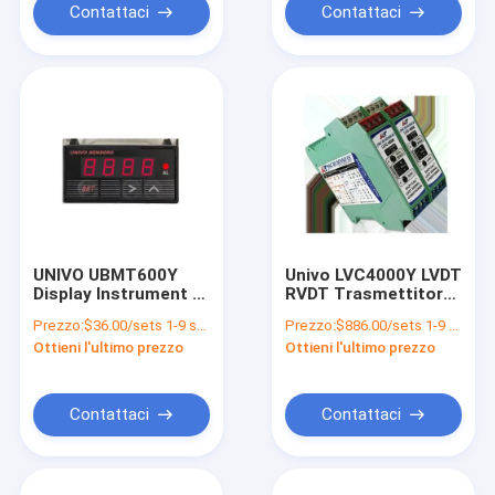
Contattaci
Contattaci
UNIVO UBMT600Y
Univo LVC4000Y LVDT
Display Instrument di
RVDT Trasmettitore
controllo ad alta
differenziale a
Prezzo:
$36.00/sets 1-9 sets
Prezzo:
$886.00/sets 1-9 sets
precisione per
mezzo ponte per la
Ottieni l'ultimo prezzo
Ottieni l'ultimo prezzo
applicazioni a piccoli
conversione di
volumi
segnali industriali
Contattaci
Contattaci