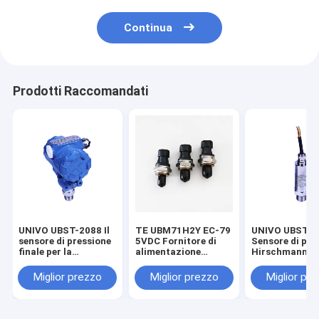
Continua
Prodotti Raccomandati
UNIVO UBST-2088 Il
TE UBM71H2Y EC-79
UNIVO UBST-5
sensore di pressione
5VDC Fornitore di
Sensore di pre
finale per la
alimentazione
Hirschmann 2
misurazione del
Sensore di pressione
5VDC Trasmett
livello del liquido
di
di livello liqui
Miglior prezzo
Miglior prezzo
Miglior pr
personalizzato
immagazzinamento
sensori di gas 
di idrogeno per la
liquidi
mobilità