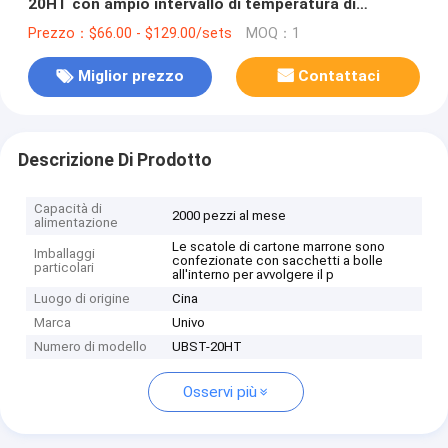
20HT con ampio intervallo di temperatura di
funzionamento
Prezzo：$66.00 - $129.00/sets
MOQ：1
Miglior prezzo
Contattaci
Descrizione Di Prodotto
Capacità di
2000 pezzi al mese
alimentazione
Le scatole di cartone marrone sono
Imballaggi
confezionate con sacchetti a bolle
particolari
all'interno per avvolgere il p
Luogo di origine
Cina
Marca
Univo
Numero di modello
UBST-20HT
Osservi più