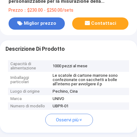
personalizzabile per la misurazione della
deformazione nelle miniere
Prezzo：$230.00 - $250.00/sets
Miglior prezzo
Contattaci
Descrizione Di Prodotto
Capacità di
1000 pezzi al mese
alimentazione
Le scatole di cartone marrone sono
Imballaggi
confezionate con sacchetti a bolle
particolari
all'interno per avvolgere il p
Luogo di origine
Pechino, Cina
Marca
UNIVO
Numero di modello
UBPR-01
Osservi più