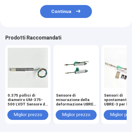
Continua
Prodotti Raccomandati
0.375 pollici di
Sensore di
Sensori di
diametro UM-375-
misurazione della
spostamento l
500 LVDT Sensore di
deformazione UBRE-
UBRE-3 per la
spostamento micro
1Y per l'industria
misurazione
lineare ad alta
automobilistica
automatizzat
Miglior prezzo
Miglior prezzo
Miglior pr
precisione